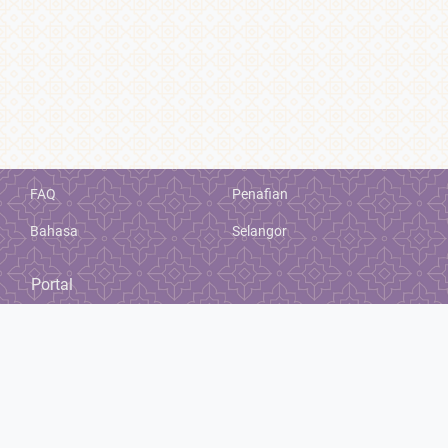
FAQ
Penafian
Bahasa
Selangor
Portal
Pengurusan Kes
Sulh
Bailiff Management