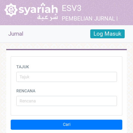
ESV3
PEMBELIAN JURNAL HUKU
Jurnal
Log Masuk
TAJUK
RENCANA
Cari