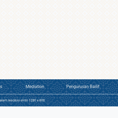
s
Mediation
Pengurusan Bailif
alam resolusi skrin 1280 x 800