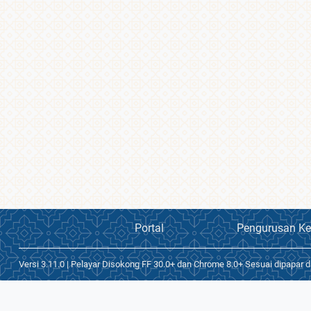
Portal
Pengurusan Ke
Versi 3.11.0 | Pelayar Disokong FF 30.0+ dan Chrome 8.0+ Sesuai dipapar d