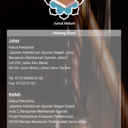
Jurnal Hukum
Hubungi Kami
Johor
Ketua Pendaftar
Jabatan Kehakiman Syariah Negeri Johor,
Bangunan Mahkamah Syariah Johor,
Lot 259, Jalan Abu Bakar,
80100 Johor Bharu, Johor Darul Takzim
Tel: 07-2199000/9100
Fax: 07-2213133
Kedah
Ketua Pendaftar,
Jabatan Kehakiman Syariah Negeri Kedah,
Aras 2, Bangunan Mahkamah Syariah,
Pusat Pentadbiran Kerajaan Persekutuan,
06550 Bandar Muadzam Shah, Kedah Darul Aman