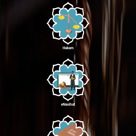
Hakam
eNasihat