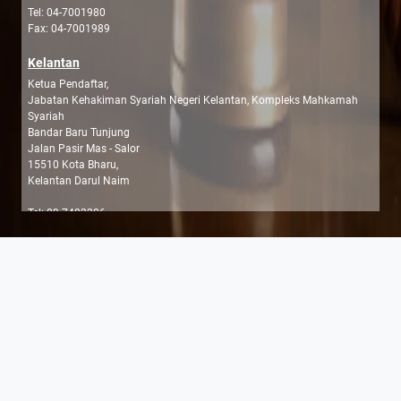
Tel: 04-7001980
Fax: 04-7001989
Kelantan
Ketua Pendaftar,
Jabatan Kehakiman Syariah Negeri Kelantan, Kompleks Mahkamah
Syariah
Bandar Baru Tunjung
Jalan Pasir Mas - Salor
15510 Kota Bharu,
Kelantan Darul Naim
Tel: 09-7482206
Fax: 09-7430476
Melaka
Ketua Hakim Syarie/Ketua Pendaftar
Mahkamah Syariah Negeri Melaka,
Kompleks Mahkamah Syariah Melaka,
Jalan Ayer Keroh Lama,
Hang Tuah Jaya,75450, Melaka.
No Tel: 06-333 3333/06-2331084
Faks:06-2313913